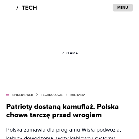
MENU
REKLAMA
SPIDER'S WEB
TECHNOLOGIE
MILITARIA
Patrioty dostaną kamuflaż. Polska
chowa tarczę przed wrogiem
Polska zamawia dla programu Wisła podwozia,
kabiny dowodzenia, wozy kablowe i systemy