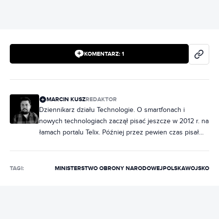
KOMENTARZ:
1
MARCIN KUSZ
REDAKTOR
Dziennikarz działu Technologie. O smartfonach i
nowych technologiach zaczął pisać jeszcze w 2012 r. na
łamach portalu Telix. Później przez pewien czas pisał
dla KomputerŚwiat i dla nieistniejącego już PCLabu.
Epizod dziennikarski zaliczył także w lokalnej gazecie i
w dziale blogowym SpeedTest. Copywriter techniczny,
TAGI:
MINISTERSTWO OBRONY NARODOWEJ
POLSKA
WOJSKO
motoryzacyjny i technologiczny. Współzałożyciel agencji
marketingowej BlueCopy, zajmującej się copywritingiem
i poligrafią. Przez pewien czas właściciel firmy
transportowej. Prywatnie fan starych polskich oper