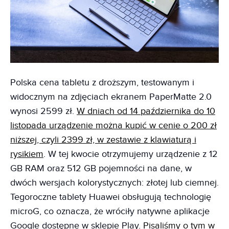
Polska cena tabletu z droższym, testowanym i
widocznym na zdjęciach ekranem PaperMatte 2.0
wynosi 2599 zł.
W dniach od 14 października do 10
listopada urządzenie można kupić w cenie o 200 zł
niższej, czyli 2399 zł, w zestawie z klawiaturą i
rysikiem
. W tej kwocie otrzymujemy urządzenie z 12
GB RAM oraz 512 GB pojemności na dane, w
dwóch wersjach kolorystycznych: złotej lub ciemnej.
Tegoroczne tablety Huawei obsługują technologię
microG, co oznacza, że wróciły natywne aplikacje
Google dostępne w sklepie Play.
Pisaliśmy o tym w