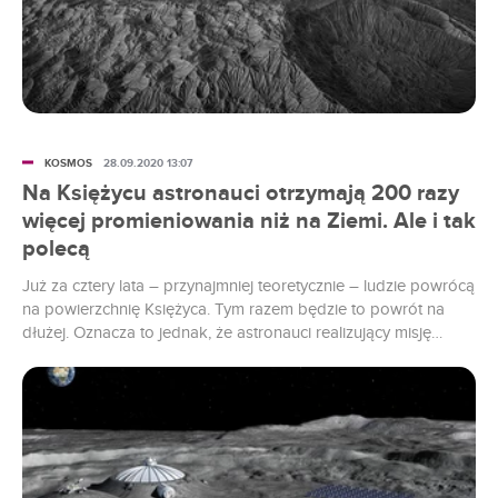
KOSMOS
28.09.2020 13:07
Na Księżycu astronauci otrzymają 200 razy
więcej promieniowania niż na Ziemi. Ale i tak
polecą
Już za cztery lata – przynajmniej teoretycznie – ludzie powrócą
na powierzchnię Księżyca. Tym razem będzie to powrót na
dłużej. Oznacza to jednak, że astronauci realizujący misję
Artemis będą przez dłuższy czas wystawieni na działanie
szkodliwego promieniowania kosmicznego.