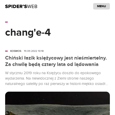
MENU
chang'e-4
KOSMOS
19.09.2022 10:18
Chiński łazik księżycowy jest nieśmiertelny.
Za chwilę będą cztery lata od lądowania
W styczniu 2019 roku na Księżycu doszło do epokowego
wydarzenia. Na niewidocznej z Ziemi stronie naszego
naturalnego satelity po raz pierwszy w historii miękko osiadł
wysłany z Ziemi lądownik. Już wtedy misję Chang’e 4
okrzyknięto sukcesem. Nikt jednak nie wiedział, że to
początek bardzo długiej przygody.