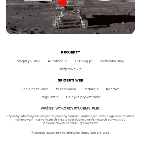
PROJEKTY
Magazyn SW+
Autoblog.pl
Bizblog.pl
Rozrywka.blog
Bezprawnik.pl
SPIDER’S WEB
O Spider's Web
Współpraca
Redakcja
Kontakt
Regulamin
Polityka prywatności
WAŻNE: WYKORZYSTUJEMY PLIKI
Używamy informacji zapisanych za pomocą cookies i podobnych technologii m.in. w celach
reklamowych i statystycznych oraz w celu dostosowania naszych serwisów do
indywidualnych potrzeb użytkowników.
Publikacje zawierają linki afiliacyjne Grupy Spider’s Web.