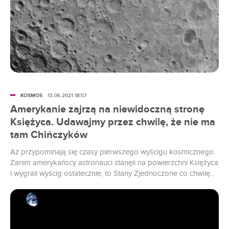
KOSMOS
13.06.2021 18:57
Amerykanie zajrzą na niewidoczną stronę
Księżyca. Udawajmy przez chwilę, że nie ma
tam Chińczyków
Aż przypominają się czasy pierwszego wyścigu kosmicznego.
Zanim amerykańscy astronauci stanęli na powierzchni Księżyca
i wygrali wyścig ostatecznie, to Stany Zjednoczone co chwilę
przegrywały z ZSRR w mniejszych potyczkach: pierwszy
satelita na orbicie, pierwszy człowiek w kosmosie, pierwsza
kobieta w kosmosie, wszędzie pierwsi byli Rosjanie. Czy teraz
będzie tak samo?