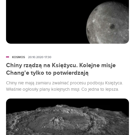
KOSMOS
20.10.2020 17:30
Chiny rządzą na Księżycu. Kolejne misje
Chang'e tylko to potwierdzają
Chiny nie mają zamiaru zwalniać procesu podboju Księżyca.
Właśnie ogłosiły plany kolejnych misji. Co jedna to lepsza.