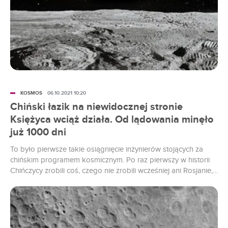
KOSMOS
06.10.2021 10:20
Chiński łazik na niewidocznej stronie
Księżyca wciąż działa. Od lądowania minęło
już 1000 dni
To było pierwsze takie osiągnięcie inżynierów stojących za
chińskim programem kosmicznym. Po raz pierwszy w historii
Chińczycy zrobili coś, czego nie zrobili wcześniej ani Rosjanie,
ani Amerykanie. Po niemal trzech latach misja Chang’e 4 wciąż
trwa.