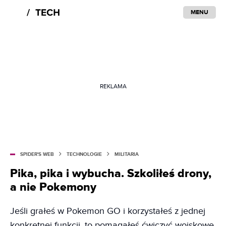
MENU
REKLAMA
SPIDER'S WEB
TECHNOLOGIE
MILITARIA
Pika, pika i wybucha. Szkoliłeś drony,
a nie Pokemony
Jeśli grałeś w Pokemon GO i korzystałeś z jednej
konkretnej funkcji, to pomagałeś ćwiczyć wojskowe