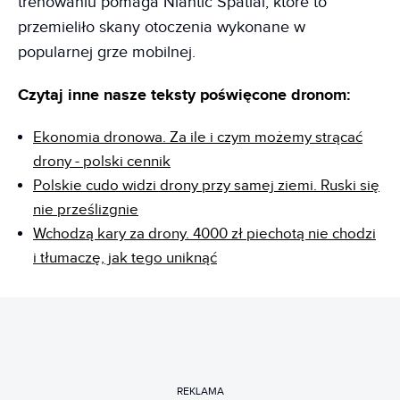
trenowaniu pomaga Niantic Spatial, które to
przemieliło skany otoczenia wykonane w
popularnej grze mobilnej.
Czytaj inne nasze teksty poświęcone dronom:
Ekonomia dronowa. Za ile i czym możemy strącać
drony - polski cennik
Polskie cudo widzi drony przy samej ziemi. Ruski się
nie prześlizgnie
Wchodzą kary za drony. 4000 zł piechotą nie chodzi
i tłumaczę, jak tego uniknąć
REKLAMA