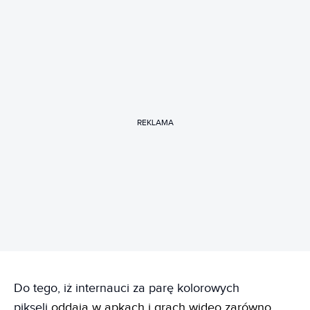
REKLAMA
Do tego, iż internauci za parę kolorowych
pikseli
oddają w apkach i grach wideo zarówno