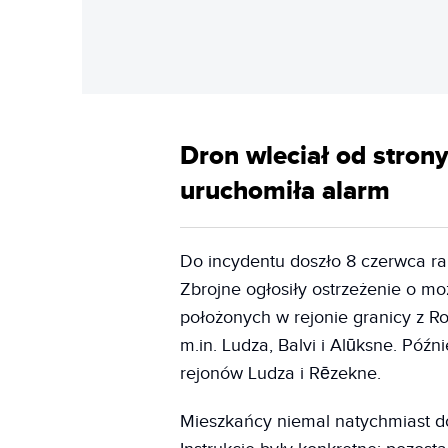
Dron wleciał od stron
uruchomiła alarm
Do incydentu doszło 8 czerwca ra
Zbrojne ogłosiły ostrzeżenie o m
położonych w rejonie granicy z R
m.in. Ludza, Balvi i Alūksne. Późn
rejonów Ludza i Rēzekne.
Mieszkańcy niemal natychmiast do