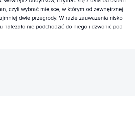
ać wewnątrz budynków, trzymać się z dala od okien i
an, czyli wybrać miejsce, w którym od zewnętrznej
najmniej dwie przegrody. W razie zauważenia nisko
u należało nie podchodzić do niego i dzwonić pod
REKLAMA