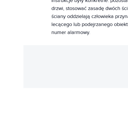
Instrukcje były konkretne: pozost
drzwi, stosować zasadę dwóch ści
ściany oddzielają człowieka przy
lecącego lub podejrzanego obiekt
numer alarmowy.