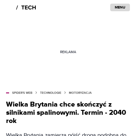
MENU
REKLAMA
SPIDER'S WEB
TECHNOLOGIE
MOTORYZACJA
Wielka Brytania chce skończyć z
silnikami spalinowymi. Termin - 2040
rok
Wielka Brytania zamierza pójść drogą podobną do