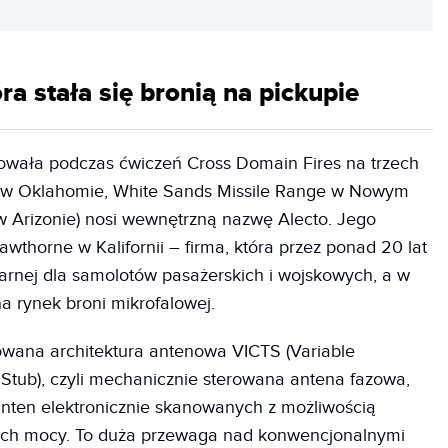
ra stała się bronią na pickupie
towała podczas ćwiczeń Cross Domain Fires na trzech
ll w Oklahomie, White Sands Missile Range w Nowym
 Arizonie) nosi wewnętrzną nazwę Alecto. Jego
awthorne w Kalifornii – firma, która przez ponad 20 lat
tarnej dla samolotów pasażerskich i wojskowych, a w
na rynek broni mikrofalowej.
owana architektura antenowa VICTS (Variable
 Stub), czyli mechanicznie sterowana antena fazowa,
anten elektronicznie skanowanych z możliwością
ich mocy. To duża przewaga nad konwencjonalnymi