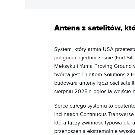
Antena z satelitów, któ
System, który armia USA przetes
poligonach jednocześnie (Fort Si
Meksyku i Yuma Proving Ground w
twórcą jest ThinKom Solutions z H
budowała anteny łączności sateli
sierpniu 2025 r. ogłosiła wejście 
Serce całego systemu to opatent
Inclination Continuous Transverse
która łączy zwinność typową dla 
przenoszenia ekstremalnie wysok