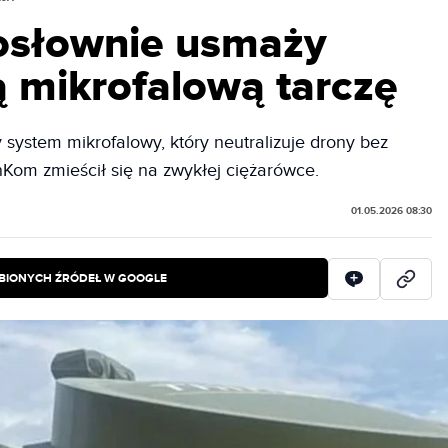
osłownie usmaży
ą mikrofalową tarczę
system mikrofalowy, który neutralizuje drony bez
nKom zmieścił się na zwykłej ciężarówce.
01.05.2026 08:30
BIONYCH ŹRÓDEŁ W GOOGLE