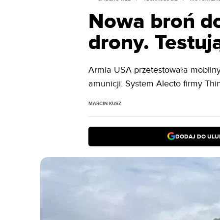
Nowa broń d
drony. Testuj
Armia USA przetestowała mobilny 
amunicji. System Alecto firmy Thi
MARCIN KUSZ
DODAJ DO ULU