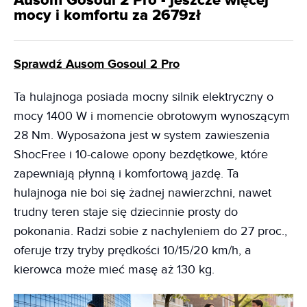
Ausom Gosoul 2 Pro - jeszcze więcej
mocy i komfortu za 2679zł
Sprawdź Ausom Gosoul 2 Pro
Ta hulajnoga posiada mocny silnik elektryczny o
mocy 1400 W i momencie obrotowym wynoszącym
28 Nm. Wyposażona jest w system zawieszenia
ShocFree i 10-calowe opony bezdętkowe, które
zapewniają płynną i komfortową jazdę. Ta
hulajnoga nie boi się żadnej nawierzchni, nawet
trudny teren staje się dziecinnie prosty do
pokonania. Radzi sobie z nachyleniem do 27 proc.,
oferuje trzy tryby prędkości 10/15/20 km/h, a
kierowca może mieć masę aż 130 kg.