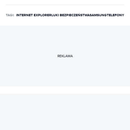
TAGI:
INTERNET EXPLORER
LUKI BEZPIECZEŃSTWA
SAMSUNG
TELEFONY
REKLAMA