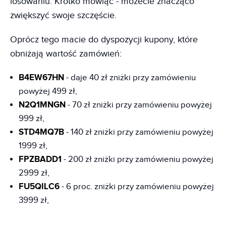
losowaniu. Krótko mówiąc - możecie znacząco
zwiększyć swoje szczęście.
Oprócz tego macie do dyspozycji kupony, które
obniżają wartość zamówień:
B4EW67HN
- daje 40 zł zniżki przy zamówieniu
powyżej 499 zł,
N2Q1MNGN
- 70 zł zniżki przy zamówieniu powyżej
999 zł,
STD4MQ7B
- 140 zł zniżki przy zamówieniu powyżej
1999 zł,
FPZBADD1
- 200 zł zniżki przy zamówieniu powyżej
2999 zł,
FU5QILC6
- 6 proc. zniżki przy zamówieniu powyżej
3999 zł,