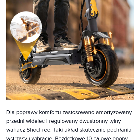
Dla poprawy komfortu zastosowano amortyzowany
przedni widelec i regulowany dwustronny tylny
wahacz ShocFree. Taki układ skutecznie pochłania
wstrząsy i wibracje. Bezdętkowe 10-calowe opony