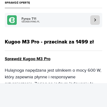
SPRAWDŹ OFERTĘ
Fynzo T11
GEEKBUYING.PL
Kugoo M3 Pro - przecinak za 1499 zł
Sprawdź Kugoo M3 Pro
Hulajnoga napędzana jest silnikiem o mocy 600 W,
który zapewnia płynne i responsywne
przyspieszenie. Zasięg na jednym ładowaniu to
przyjemne 64 km, więc hulajnoga przeznaczona
jest zarówno do dłuższych dojazdów do pracy, jak i
przejażdżek rekreacyjnych. Przednie i tylne