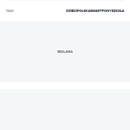
TAGI:
DZIECI
POLSKA
SMARTFONY
SZKOŁA
REKLAMA