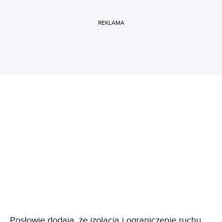
REKLAMA
Posłowie dodają, że izolacja i ograniczenie ruchu