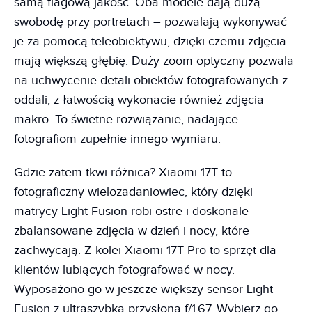
samą flagową jakość. Oba modele dają dużą
swobodę przy portretach – pozwalają wykonywać
je za pomocą teleobiektywu, dzięki czemu zdjęcia
mają większą głębię. Duży zoom optyczny pozwala
na uchwycenie detali obiektów fotografowanych z
oddali, z łatwością wykonacie również zdjęcia
makro. To świetne rozwiązanie, nadające
fotografiom zupełnie innego wymiaru.
Gdzie zatem tkwi różnica? Xiaomi 17T to
fotograficzny wielozadaniowiec, który dzięki
matrycy Light Fusion robi ostre i doskonale
zbalansowane zdjęcia w dzień i nocy, które
zachwycają. Z kolei Xiaomi 17T Pro to sprzęt dla
klientów lubiących fotografować w nocy.
Wyposażono go w jeszcze większy sensor Light
Fusion z ultraszybką przysłoną f/1.67. Wybierz go,