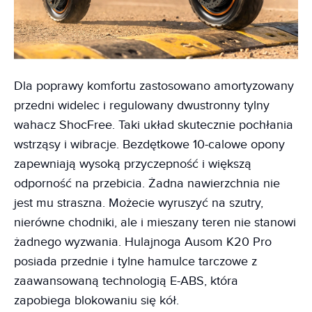
Dla poprawy komfortu zastosowano amortyzowany
przedni widelec i regulowany dwustronny tylny
wahacz ShocFree. Taki układ skutecznie pochłania
wstrząsy i wibracje. Bezdętkowe 10-calowe opony
zapewniają wysoką przyczepność i większą
odporność na przebicia. Żadna nawierzchnia nie
jest mu straszna. Możecie wyruszyć na szutry,
nierówne chodniki, ale i mieszany teren nie stanowi
żadnego wyzwania. Hulajnoga Ausom K20 Pro
posiada przednie i tylne hamulce tarczowe z
zaawansowaną technologią E-ABS, która
zapobiega blokowaniu się kół.