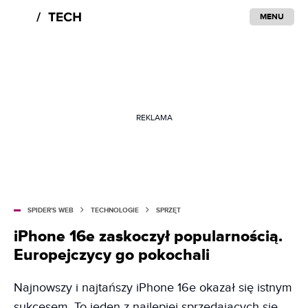
MENU
REKLAMA
SPIDER'S WEB
TECHNOLOGIE
SPRZĘT
iPhone 16e zaskoczył popularnością.
Europejczycy go pokochali
Najnowszy i najtańszy iPhone 16e okazał się istnym
sukcesem. To jeden z najlepiej sprzedających się