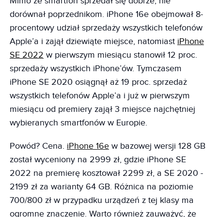
Mimo że smartfon sprzedał się dobrze, nie
dorównał poprzednikom. iPhone 16e obejmował 8-
procentowy udział sprzedaży wszystkich telefonów
Apple’a i zajął dziewiąte miejsce, natomiast
iPhone
SE 2022
w pierwszym miesiącu stanowił 12 proc.
sprzedaży wszystkich iPhone’ów. Tymczasem
iPhone SE 2020 osiągnął aż 19 proc. sprzedaż
wszystkich telefonów Apple’a i już w pierwszym
miesiącu od premiery zajął 3 miejsce najchętniej
wybieranych smartfonów w Europie.
Powód? Cena.
iPhone 16e
w bazowej wersji 128 GB
został wyceniony na 2999 zł, gdzie iPhone SE
2022 na premierę kosztował 2299 zł, a SE 2020 -
2199 zł za warianty 64 GB. Różnica na poziomie
700/800 zł w przypadku urządzeń z tej klasy ma
ogromne znaczenie. Warto również zauważyć, że