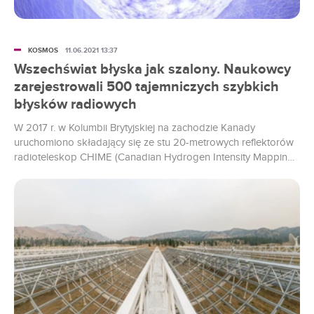
KOSMOS
11.06.2021 13:37
Wszechświat błyska jak szalony. Naukowcy
zarejestrowali 500 tajemniczych szybkich
błysków radiowych
W 2017 r. w Kolumbii Brytyjskiej na zachodzie Kanady
uruchomiono składający się ze stu 20-metrowych reflektorów
radioteleskop CHIME (Canadian Hydrogen Intensity Mapping
Experiment). Od tego czasu instrument ten bezustannie
rejestruje tajemnicze sygnały docierające do nas z przestrzeni
kosmicznej.