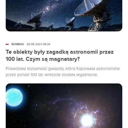
KOSMOS
28.08.2023 08:30
Te obiekty były zagadką astronomii przez
100 lat. Czym są magnetary?
Prawdziwa tożsamość gwiazdy, która frapowała astronomów
przez ponad 100 lat, wreszcie została wyjaśniona.