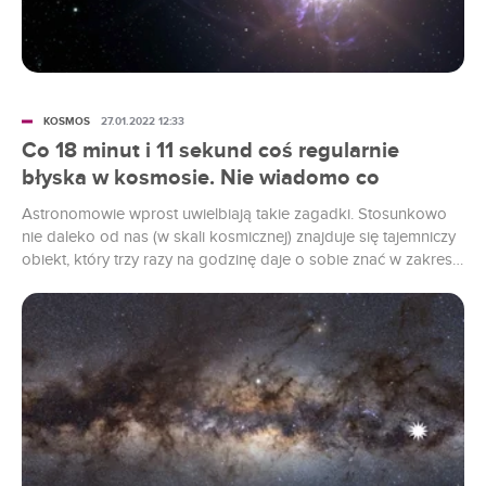
KOSMOS
27.01.2022 12:33
Co 18 minut i 11 sekund coś regularnie
błyska w kosmosie. Nie wiadomo co
Astronomowie wprost uwielbiają takie zagadki. Stosunkowo
nie daleko od nas (w skali kosmicznej) znajduje się tajemniczy
obiekt, który trzy razy na godzinę daje o sobie znać w zakresie
radiowym. Oczywiście nie wiadomo czym on jest.