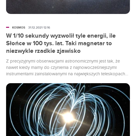
KOSMOS
31.12.2021 12:16
W 1/10 sekundy wyzwolił tyle energii, ile
Słońce w 100 tys. lat. Taki magnetar to
niezwykle rzadkie zjawisko
Z precyzyjnymi obserwacjami astronomicznymi jest tak, że
nawet kiedy mamy do czynienia z najnowocześniejszymi
instrumentami zainstalowanymi na największych teleskopach
na Ziemi, to żeby zaobserwować niektóre zjawiska,
potrzebujemy sporo szczęścia. Jakby nie patrzeć bardzo
często naukowcy chcą przyjrzeć się uważnie jakiejś eksplozji, a
rzadko kiedy jakakolwiek gwiazda wskazuje termin
ewentualnej eksplozji.