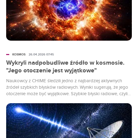
KOSMOS
26.04.2026 07:45
Wykryli nadpobudliwe źródło w kosmosie.
"Jego otoczenie jest wyjątkowe"
Naukowcy z CHIME śledzili jedno z najbardziej aktywnych
źródeł szybkich błysków radiowych. Wyniki sugerują, że jego
otoczenie może być wyjątkowe. Szybkie błyski radiowe, czyli
FRB, to jedne z najbardziej irytujących i fascynujących
sygnałów we współczesnej astronomii. Trwają zaledwie ułamki
sekundy, potrafią być piekielnie jasne w falach radiowych i
wciąż nie mają jednego pewnego wyjaśnienia. Najnowszy...