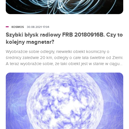
KOSMOS
30.08.2021 17:04
Szybki błysk radiowy FRB 20180916B. Czy to
kolejny magnetar?
Wyobraźcie sobie odległy, niewielki obiekt kosmiczny o
średnicy zaledwie 20 km, odległy o całe lata świetlne od Ziemi.
A teraz wyobraźcie sobie, że taki obiekt jest w stanie w ciągu
kilku milisekund wyemitować błysk, w którym uwalnia tyle
energii co całe Słońce w ciągu trzech dni. Jest to na tyle dużo
energii, że nawet z odległości wielu lat świetlnych takie błyski
są widoczne na nocnym niebie. Już? To wszystko prawda.
Takie obiekty istnieją.