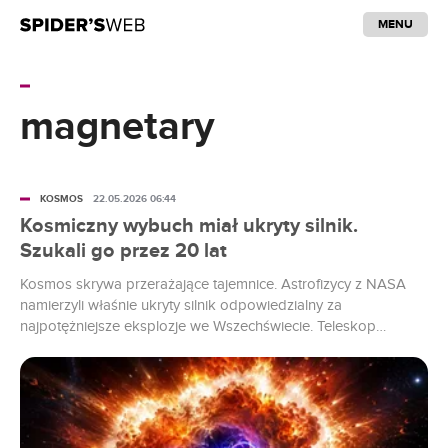
MENU
magnetary
KOSMOS
22.05.2026 06:44
Kosmiczny wybuch miał ukryty silnik.
Szukali go przez 20 lat
Kosmos skrywa przerażające tajemnice. Astrofizycy z NASA
namierzyli właśnie ukryty silnik odpowiedzialny za
najpotężniejsze eksplozje we Wszechświecie. Teleskop
Fermiego znalazł ślad, którego astronomowie szukali od
niemal 20 lat. Promieniowanie gamma z superjasnej
supernowej SN 2017egm wskazuje na coś, co wcześniej było
głównie przedmiotem symulacji. Okazuje się, że jej
niewyobrażalną moc mógł napędzać ukryty silnik. To...