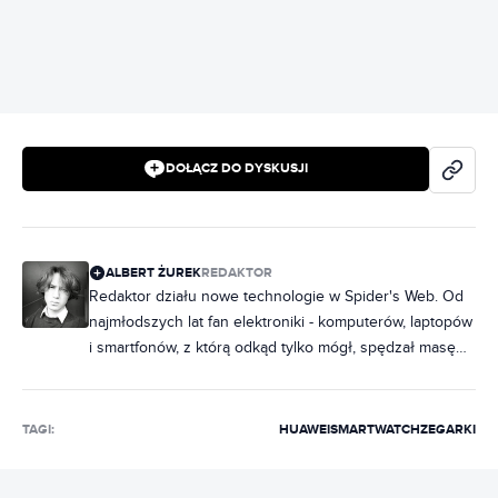
DOŁĄCZ DO DYSKUSJI
ALBERT ŻUREK
REDAKTOR
Redaktor działu nowe technologie w Spider's Web. Od
najmłodszych lat fan elektroniki - komputerów, laptopów
i smartfonów, z którą odkąd tylko mógł, spędzał masę
czasu. Z czasem swoją pasję zamienił w pracę,
początkowo pisząc o technologiach mobilnych, a
następnie o (prawie) wszystkim związanym z
TAGI:
HUAWEI
SMARTWATCH
ZEGARKI
technologią. Poprzednio pisał na łamach Tabletowo.pl
oraz oiot.pl, gdzie poruszał tematykę sprzętu