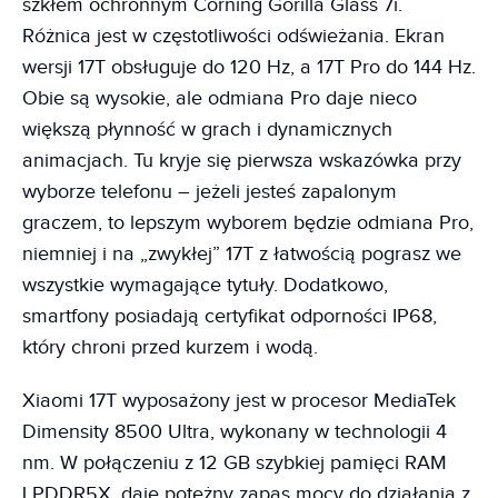
szkłem ochronnym Corning Gorilla Glass 7i.
Różnica jest w częstotliwości odświeżania. Ekran
wersji 17T obsługuje do 120 Hz, a 17T Pro do 144 Hz.
Obie są wysokie, ale odmiana Pro daje nieco
większą płynność w grach i dynamicznych
animacjach. Tu kryje się pierwsza wskazówka przy
wyborze telefonu – jeżeli jesteś zapalonym
graczem, to lepszym wyborem będzie odmiana Pro,
niemniej i na „zwykłej” 17T z łatwością pograsz we
wszystkie wymagające tytuły. Dodatkowo,
smartfony posiadają certyfikat odporności IP68,
który chroni przed kurzem i wodą.
Xiaomi 17T wyposażony jest w procesor MediaTek
Dimensity 8500 Ultra, wykonany w technologii 4
nm. W połączeniu z 12 GB szybkiej pamięci RAM
LPDDR5X, daje potężny zapas mocy do działania z