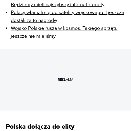
Będziemy mieli najszybszy internet z orbity
Polacy włamali się do satelity wojskowego. I jeszcze
dostali za to nagrodę
Wojsko Polskie rusza w kosmos. Takiego sprzętu
jeszcze nie mieliśmy
REKLAMA
Polska dołącza do elity