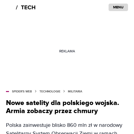
MENU
REKLAMA
SPIDER'S WEB
TECHNOLOGIE
MILITARIA
Nowe satelity dla polskiego wojska.
Armia zobaczy przez chmury
Polska zainwestuje blisko 860 mln zł w narodowy
Satelitarny System Obserwacji Ziemi w ramach