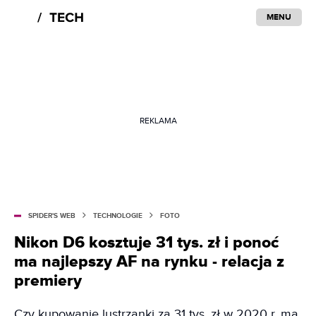
MENU
REKLAMA
SPIDER'S WEB
TECHNOLOGIE
FOTO
Nikon D6 kosztuje 31 tys. zł i ponoć
ma najlepszy AF na rynku - relacja z
premiery
Czy kupowanie lustrzanki za 31 tys. zł w 2020 r. ma