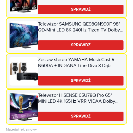
Dolby Vision HDMI 2.1
SPRAWDŹ
Telewizor SAMSUNG QE98QN990F 98"
QD-Mini LED 8K 240Hz Tizen TV Dolby
Atmos HDMI 2.1
SPRAWDŹ
Zestaw stereo YAMAHA MusicCast R-
N600A + INDIANA Line Diva 3 Dąb
SPRAWDŹ
Telewizor HISENSE 65U78Q Pro 65"
MINILED 4K 165Hz VRR VIDAA Dolby
Vision Dolby Atmos HDMI 2.1
SPRAWDŹ
Materiał reklamowy