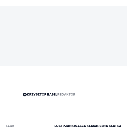
REKLAMA
KRZYSZTOF BASEL
REDAKTOR
TAGI:
LUSTRZANKI
NASZA KLASA
PEŁNA KLATKA