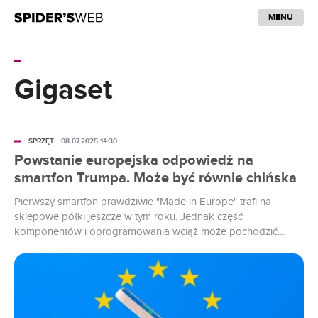
MENU
Gigaset
SPRZĘT
08.07.2025 14:30
Powstanie europejska odpowiedź na
smartfon Trumpa. Może być równie chińska
Pierwszy smartfon prawdziwie "Made in Europe" trafi na
sklepowe półki jeszcze w tym roku. Jednak część
komponentów i oprogramowania wciąż może pochodzić
spoza Europy. Donald Trump jest zagorzałym zwolennikiem
idei "Made in America". Ta ma nie kończyć się na
podstawowych dobrach konsumpcyjnych, ale wykraczać
daleko poza gospodarstwa domowe i sięgać aż do Doliny
Krzemowej. Symbolem...