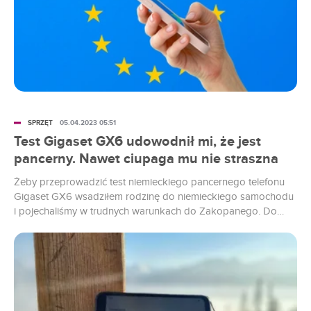
SPRZĘT
05.04.2023 05:51
Test Gigaset GX6 udowodnił mi, że jest
pancerny. Nawet ciupaga mu nie straszna
Żeby przeprowadzić test niemieckiego pancernego telefonu
Gigaset GX6 wsadziłem rodzinę do niemieckiego samochodu
i pojechaliśmy w trudnych warunkach do Zakopanego. Do
pełni immersji chciałem płacić góralom niemieckimi markami,
ale za pomocą ciupag szybko wybili mi ten pomysł z głowy.