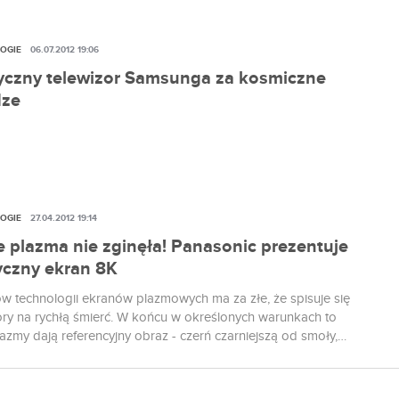
a taśmach muzyka naszej młodości, ale charakterystyczny
ośnika czy przewijanie za pomocą ołówka, aby raz jeszcze
OGIE
06.07.2012 19:06
 szczególnie piękne solo gitarowe, bo przecież szkoda by
 poświęcić cząstkę, z i tak niedługiego, życia baterii
yczny telewizor Samsunga za kosmiczne
.
dze
OGIE
27.04.2012 19:14
e plazma nie zginęła! Panasonic prezentuje
yczny ekran 8K
ów technologii ekranów plazmowych ma za złe, że spisuje się
zory na rychłą śmierć. W końcu w określonych warunkach to
azmy dają referencyjny obraz - czerń czarniejszą od smoły,
zą od anielskich szat, obraz ostry jak brzytwa i najbardziej
kolory. Trudno się z tymi określeniami często nie zgodzić,
zywiście w obecnie masowo produkowanych ekranach to