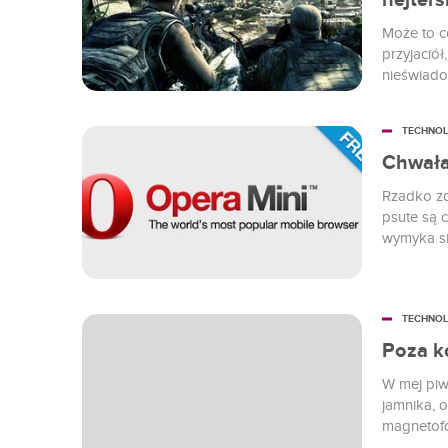
hejters
Może to c
przyjaciół,
nieświad
zachłyśni
normy.
TECHNOL
Chwała
Rzadko zd
psute są 
wymyka si
istnieje t
TECHNOL
Poza k
W mej piw
jamnika, o
magnetofo
butelkach