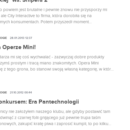
kiej" ws. Snipera 2
o powiem jest brutalne i pewnie znowu nie przysporzy mi
 ale City Interactive to firma, która dorobiła się na
omych konsumentach. Potem przyszedł moment
ęcia po sukcesie Snipera, ale teraz chyba wszystko wraca do
OGIE
28.01.2013 12:37
 Operze Mini!
arza mi się coś wychwalać - zazwyczaj dobre produkty
czymś prostym i tracą miano znakomitych. Opera Mini
ę z tego grona, bo stanowi swoją własną kategorię, w której
ylko ona, długo, długo nic, a potem cała reszta.
OGIE
21.10.2012 00:44
onkursem: Era Pantechnologii
nicy nie założyłem naszego klubu, ale gdyby postawić tam
dwinąć z czarnej folii gnijącego już pewnie trupa taśm
nowych, zakupić kratę piwa i zaprosić kumpli, to po kilku
 płakalibyśmy ze wzruszenia. Poruszyłaby nas nie tylko