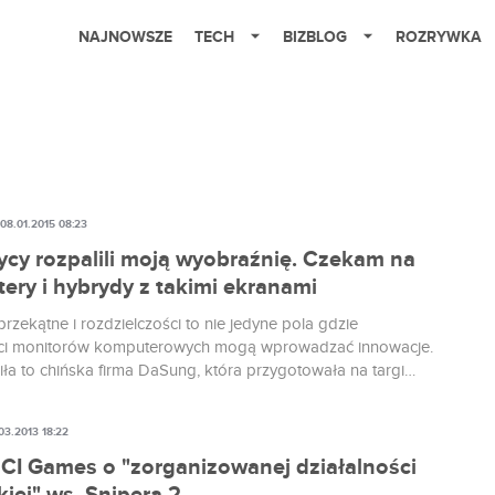
NAJNOWSZE
TECH
BIZBLOG
ROZRYWKA
08.01.2015 08:23
ycy rozpalili moją wyobraźnię. Czekam na
ery i hybrydy z takimi ekranami
rzekątne i rozdzielczości to nie jedyne pola gdzie
ci monitorów komputerowych mogą wprowadzać innowacje.
a to chińska firma DaSung, która przygotowała na targi
egzemplarz monitora z wyświetlaczem wykonanym z
ącego światła i energooszczędnego epapieru. Wbrew
03.2013 18:22
en koncept ma dużo sensu.
 CI Games o "zorganizowanej działalności