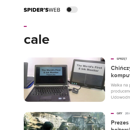
cale
SPRZĘT
Chińcz
komput
Walka na p
producen
Udowodnił
CES 2015 
nieemituj
GRY
20.
pozorom t
Prezes