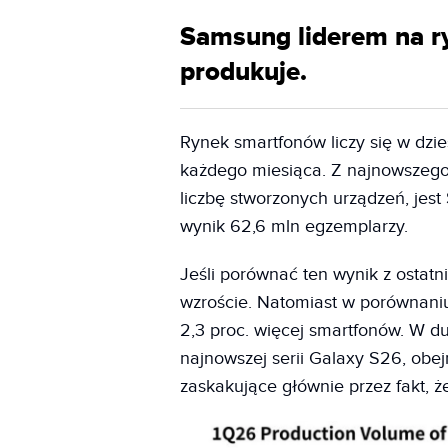
Samsung liderem na r
produkuje.
Rynek smartfonów liczy się w dz
każdego miesiąca. Z najnowszeg
liczbę stworzonych urządzeń, jes
wynik 62,6 mln egzemplarzy.
Jeśli porównać ten wynik z osta
wzroście. Natomiast w porównani
2,3 proc. więcej smartfonów. W du
najnowszej serii Galaxy S26, obej
zaskakujące głównie przez fakt, ż