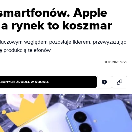
smartfonów. Apple
, a rynek to koszmar
kluczowym względem pozostaje liderem, przewyższając
ę produkcją telefonów.
11.06.2026 16:29
BIONYCH ŹRÓDEŁ W GOOGLE