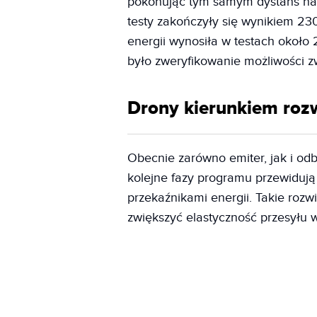
pokonując tym samym dystans na 
testy zakończyły się wynikiem 23
energii wynosiła w testach około 2
było zweryfikowanie możliwości zwi
Drony kierunkiem roz
Obecnie zarówno emiter, jak i od
kolejne fazy programu przewidują
przekaźnikami energii. Takie rozw
zwiększyć elastyczność przesyłu