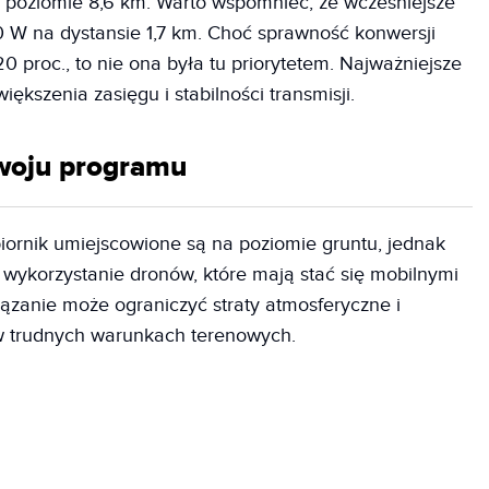
poziomie 8,6 km. Warto wspomnieć, że wcześniejsze
0 W na dystansie 1,7 km. Choć sprawność konwersji
0 proc., to nie ona była tu priorytetem. Najważniejsze
ększenia zasięgu i stabilności transmisji.
woju programu
biornik umiejscowione są na poziomie gruntu, jednak
 wykorzystanie dronów, które mają stać się mobilnymi
iązanie może ograniczyć straty atmosferyczne i
 w trudnych warunkach terenowych.