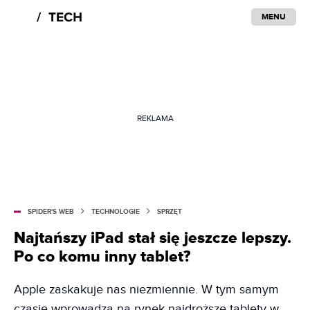
MENU
REKLAMA
SPIDER'S WEB
TECHNOLOGIE
SPRZĘT
Najtańszy iPad stał się jeszcze lepszy.
Po co komu inny tablet?
Apple zaskakuje nas niezmiennie. W tym samym
czasie wprowadza na rynek najdroższe tablety w