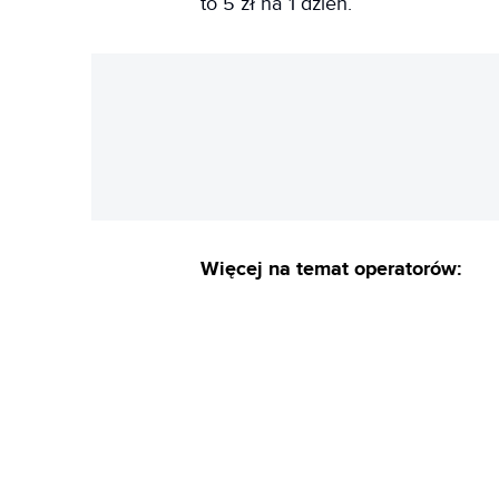
to 5 zł na 1 dzień.
Więcej na temat operatorów: