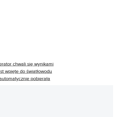
erator chwali się wynikami
jest wpięte do światłowodu
ą automatycznie pobierała
REKLAMA