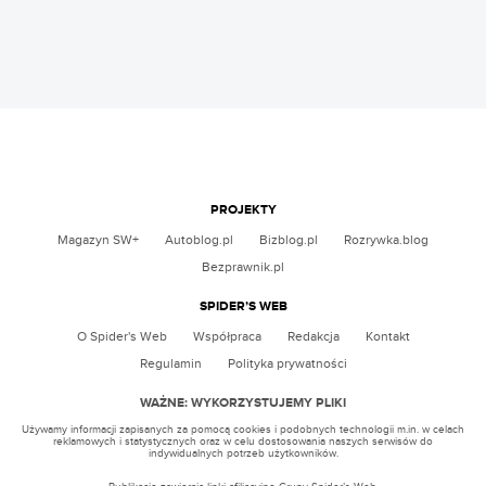
PROJEKTY
Magazyn SW+
Autoblog.pl
Bizblog.pl
Rozrywka.blog
Bezprawnik.pl
SPIDER’S WEB
O Spider's Web
Współpraca
Redakcja
Kontakt
Regulamin
Polityka prywatności
WAŻNE: WYKORZYSTUJEMY PLIKI
Używamy informacji zapisanych za pomocą cookies i podobnych technologii m.in. w celach
reklamowych i statystycznych oraz w celu dostosowania naszych serwisów do
indywidualnych potrzeb użytkowników.