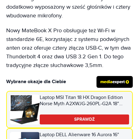
dodatkowo wyposażony w sześć głośników i cztery
wbudowane mikrofony.
Nowy MateBook X Pro obsługuje też Wi‑Fi w
standardzie 6E, korzystając z systemu podwójnych
anten oraz oferuje cztery złącza USB-C, w tym dwa
Thunderbolt 4 oraz dwa USB 3.2 Gen 1. Do tego
tradycyjne złącze słuchawkowe 3,5mm.
Wybrane okazje dla Ciebie
Laptop MSI Titan 18 HX Dragon Edition
Norse Myth A2XWJG-260PL-G2A 18"
Ultra 9-285HX 96GB RAM 3 x 2TB SSD
GeForce RTX5090 DLSS 4 Windows 11
SPRAWDŹ
Professional , Funkcje AI + Karta
zniżkowa G2A (3 szt.)
Laptop DELL Alienware 16 Aurora 16"