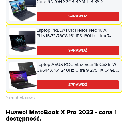
Core 9 270H 32GB RAM 1TB SSD
GeForce RTX5070 DLSS 4 Windows 11
Home
SPRAWDŹ
Laptop PREDATOR Helios Neo 16 AI
PHN16-73-78G8 16" IPS 180Hz Ultra 7-
255HX 16GB RAM 1TB SSD GeForce
RTX5060 DLSS 4 Windows 11
SPRAWDŹ
Professional
Laptop ASUS ROG Strix Scar 16 G635LW-
U9644X 16" 240Hz Ultra 9-275HX 64GB
RAM 4TB SSD GeForce RTX5080 DLSS 4
Windows 11 Professional, Funkcje AI
SPRAWDŹ
Materiał reklamowy
Huawei MateBook X Pro 2022 - cena i
dostępność.