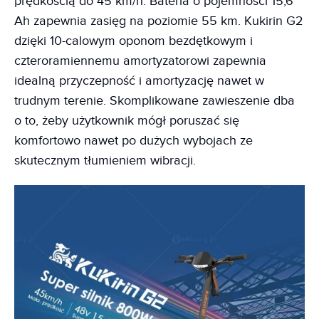
prędkością do 45 km/h. Bateria o pojemności 15,6
Ah zapewnia zasięg na poziomie 55 km. Kukirin G2
dzięki 10-calowym oponom bezdętkowym i
czteroramiennemu amortyzatorowi zapewnia
idealną przyczepność i amortyzację nawet w
trudnym terenie. Skomplikowane zawieszenie dba
o to, żeby użytkownik mógł poruszać się
komfortowo nawet po dużych wybojach ze
skutecznym tłumieniem wibracji.