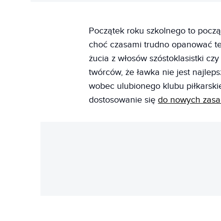
Początek roku szkolnego to począ
choć czasami trudno opanować te
żucia z włosów szóstoklasistki c
twórców, że ławka nie jest najlep
wobec ulubionego klubu piłkarsk
dostosowanie się
do nowych zas