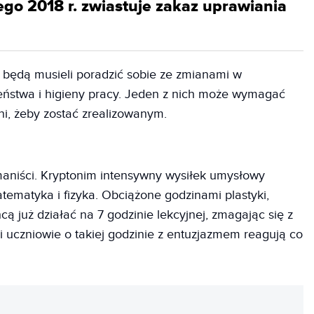
go 2018 r. zwiastuje zakaz uprawiania
y będą musieli poradzić sobie ze zmianami w
eństwa i higieny pracy. Jeden z nich może wymagać
i, żeby zostać zrealizowanym.
umaniści. Kryptonim intensywny wysiłek umysłowy
tematyka i fizyka. Obciążone godzinami plastyki,
hcą już działać na 7 godzinie lekcyjnej, zmagając się z
i uczniowie o takiej godzinie z entuzjazmem reagują co