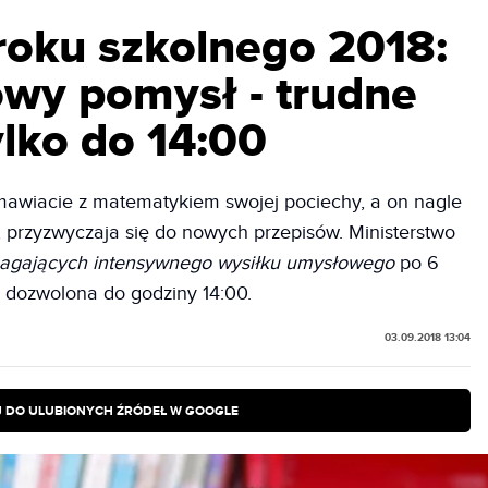
roku szkolnego 2018:
owy pomysł - trudne
lko do 14:00
ozmawiacie z matematykiem swojej pociechy, a on nagle
 przyzwyczaja się do nowych przepisów. Ministerstwo
agających intensywnego wysiłku umysłowego
po 6
ie dozwolona do godziny 14:00.
03.09.2018 13:04
 DO ULUBIONYCH ŹRÓDEŁ W GOOGLE