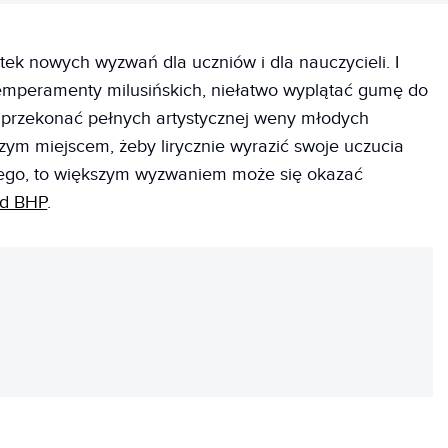
tek nowych wyzwań dla uczniów i dla nauczycieli. I
mperamenty milusińskich, niełatwo wyplątać gumę do
zy przekonać pełnych artystycznej weny młodych
szym miejscem, żeby lirycznie wyrazić swoje uczucia
iego, to większym wyzwaniem może się okazać
ad BHP
.
REKLAMA