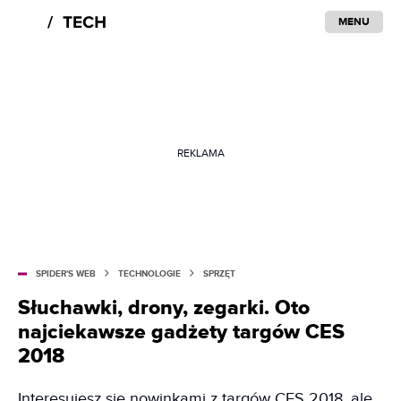
MENU
REKLAMA
SPIDER'S WEB
TECHNOLOGIE
SPRZĘT
Słuchawki, drony, zegarki. Oto
najciekawsze gadżety targów CES
2018
Interesujesz się nowinkami z targów CES 2018, ale