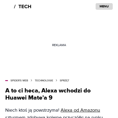
MENU
REKLAMA
SPIDER'S WEB
TECHNOLOGIE
SPRZĘT
A to ci heca, Alexa wchodzi do
Huawei Mate'a 9
Niech ktoś ją powstrzyma!
Alexa od Amazonu
szturmem zdobywa kolejne przyczółki na rynku.