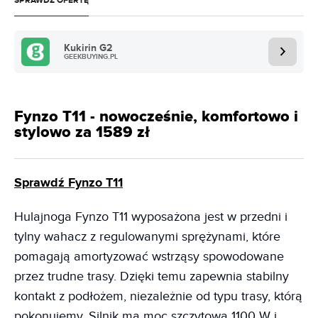
SPRAWDŹ OFERTĘ
Kukirin G2
GEEKBUYING.PL
Fynzo T11 - nowocześnie, komfortowo i
stylowo za 1589 zł
Sprawdź Fynzo T11
Hulajnoga Fynzo T11 wyposażona jest w przedni i
tylny wahacz z regulowanymi sprężynami, które
pomagają amortyzować wstrząsy spowodowane
przez trudne trasy. Dzięki temu zapewnia stabilny
kontakt z podłożem, niezależnie od typu trasy, którą
pokonujemy. Silnik ma moc szczytową 1100 W i