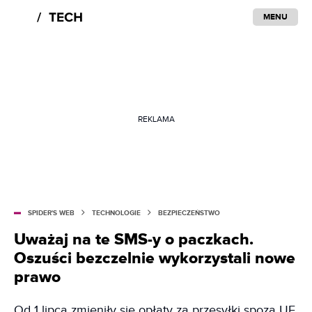
MENU
REKLAMA
SPIDER'S WEB
TECHNOLOGIE
BEZPIECZEŃSTWO
Uważaj na te SMS-y o paczkach.
Oszuści bezczelnie wykorzystali nowe
prawo
Od 1 lipca zmieniły się opłaty za przesyłki spoza UE.