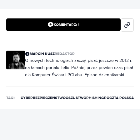
KOMENTARZ:
1
MARCIN KUSZ
REDAKTOR
O nowych technologiach zaczął pisać jeszcze w 2012 r.
na łamach portalu Telix. Później przez pewien czas pisał
dla Komputer Świata i PCLabu. Epizod dziennikarski
zaliczył także w lokalnej gazecie i w dziale blogowym
SpeedTest. Współzałożyciel agencji BlueCopy,
zajmującej się copywritingiem i poligrafią. Przez pewien
TAGI:
CYBERBEZPIECZEŃSTWO
OSZUSTWO
PHISHING
POCZTA POLSKA
czas właściciel firmy transportowej. Prywatnie fan
starych polskich oper mydlanych (oglądanych
obowiązkowo z konkubiną), dumny opiekun kotki
brytyjskiej i pasjonat-amator druku 3D.