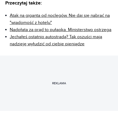
Przeczytaj także:
Atak na giganta od noclegów. Nie daj się nabrać na
"wiadomość z hotelu"
Nadpłata za prąd to pułapka. Ministerstwo ostrzega
Jechałeś ostatnio autostradą? Tak oszuści mają
nadzieję wyłudzić od ciebie pieniądze
REKLAMA