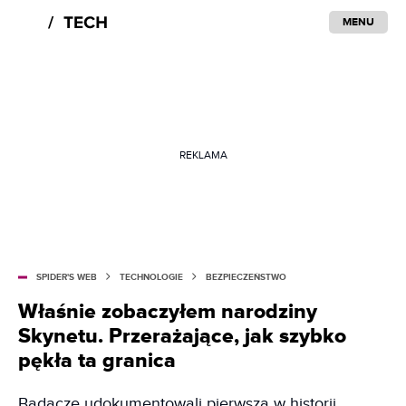
MENU
REKLAMA
SPIDER'S WEB
TECHNOLOGIE
BEZPIECZEŃSTWO
Właśnie zobaczyłem narodziny
Skynetu. Przerażające, jak szybko
pękła ta granica
Badacze udokumentowali pierwszą w historii