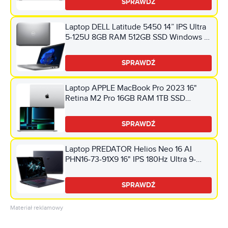
SPRAWDŹ
Laptop DELL Latitude 5450 14” IPS Ultra
5-125U 8GB RAM 512GB SSD Windows 11
Professional, Funkcje AI
SPRAWDŹ
Laptop APPLE MacBook Pro 2023 16"
Retina M2 Pro 16GB RAM 1TB SSD
macOS Srebrny
SPRAWDŹ
Laptop PREDATOR Helios Neo 16 AI
PHN16-73-91X9 16" IPS 180Hz Ultra 9-
275HX 16GB RAM 1TB SSD GeForce
RTX5060 DLSS 4 Windows 11 Home
SPRAWDŹ
Materiał reklamowy