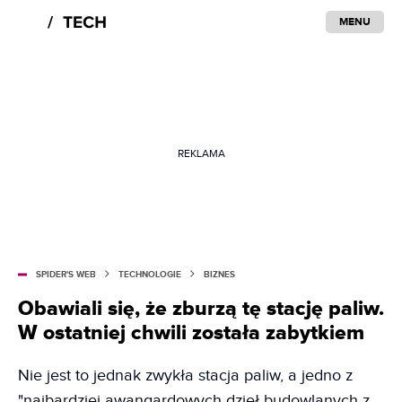
MENU
REKLAMA
SPIDER'S WEB
TECHNOLOGIE
BIZNES
Obawiali się, że zburzą tę stację paliw.
W ostatniej chwili została zabytkiem
Nie jest to jednak zwykła stacja paliw, a jedno z
"najbardziej awangardowych dzieł budowlanych z