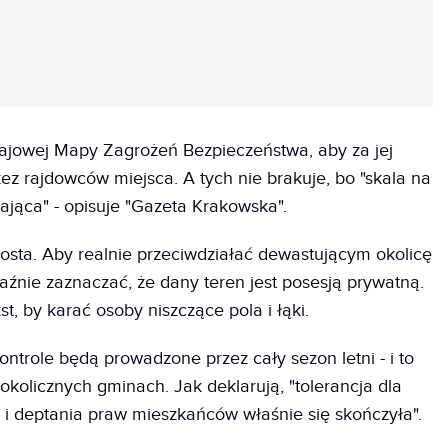
REKLAMA
Krajowej Mapy Zagrożeń Bezpieczeństwa, aby za jej
 rajdowców miejsca. A tych nie brakuje, bo "skala na
ająca" - opisuje "Gazeta Krakowska".
prosta. Aby realnie przeciwdziałać dewastującym okolicę
nie zaznaczać, że dany teren jest posesją prywatną.
t, by karać osoby niszczące pola i łąki.
ontrole będą prowadzone przez cały sezon letni - i to
okolicznych gminach. Jak deklarują, "tolerancja dla
y i deptania praw mieszkańców właśnie się skończyła".