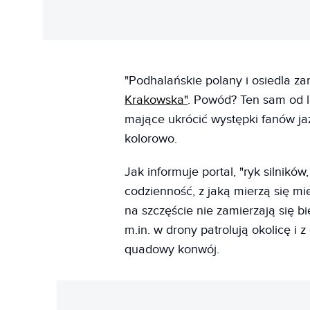
"Podhalańskie polany i osiedla za
Krakowska"
. Powód? Ten sam od la
mające ukrócić występki fanów ja
kolorowo.
Jak informuje portal, "ryk silnik
codzienność, z jaką mierzą się mi
na szczęście nie zamierzają się b
m.in. w drony patrolują okolicę i
quadowy konwój.