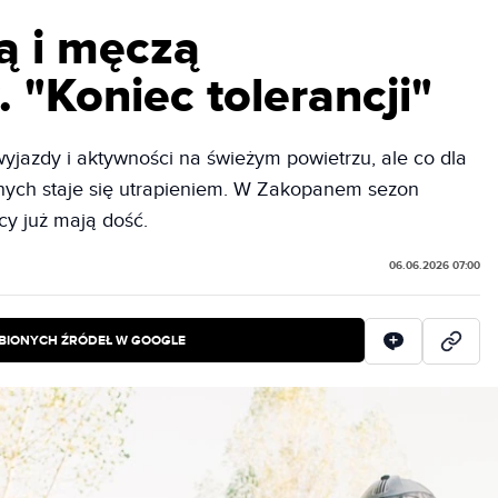
ą i męczą
"Koniec tolerancji"
yjazdy i aktywności na świeżym powietrzu, ale co dla
nnych staje się utrapieniem. W Zakopanem sezon
cy już mają dość.
06.06.2026 07:00
BIONYCH ŹRÓDEŁ W GOOGLE