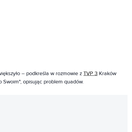
owiększyło – podkreśla w rozmowie z
TVP 3
Kraków
o Swoim", opisując problem quadów.
REKLAMA