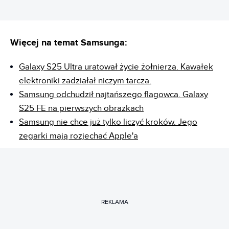
Więcej na temat Samsunga:
Galaxy S25 Ultra uratował życie żołnierza. Kawałek
elektroniki zadziałał niczym tarcza.
Samsung odchudził najtańszego flagowca. Galaxy
S25 FE na pierwszych obrazkach
Samsung nie chce już tylko liczyć kroków. Jego
zegarki mają rozjechać Apple'a
REKLAMA