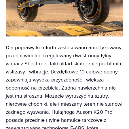
Dla poprawy komfortu zastosowano amortyzowany
przedni widelec i regulowany dwustronny tylny
wahacz ShocFree. Taki układ skutecznie pochłania
wstrząsy i wibracje. Bezdętkowe 10-calowe opony
zapewniają wysoką przyczepność i większą
odporność na przebicia. Żadna nawierzchnia nie
jest mu straszna. Możecie wyruszyć na szutry,
nierówne chodniki, ale i mieszany teren nie stanowi
żadnego wyzwania. Hulajnoga Ausom K20 Pro
posiada przednie i tylne hamulce tarczowe z
zaawansowaną technologią E-ABS, która