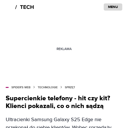
MENU
REKLAMA
SPIDER'S WEB
TECHNOLOGIE
SPRZĘT
Supercienkie telefony - hit czy kit?
Klienci pokazali, co o nich sądzą
Ultracienki Samsung Galaxy S25 Edge nie
przekonał do siebie klientów. Wobec sprzedaży