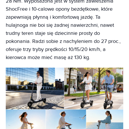
28 Nm. Wyposażona jest w system zawieszenia
ShocFree i 10-calowe opony bezdętkowe, które
zapewniają płynną i komfortową jazdę. Ta
hulajnoga nie boi się żadnej nawierzchni, nawet
trudny teren staje się dziecinnie prosty do
pokonania. Radzi sobie z nachyleniem do 27 proc.,
oferuje trzy tryby prędkości 10/15/20 km/h, a
kierowca może mieć masę aż 130 kg.