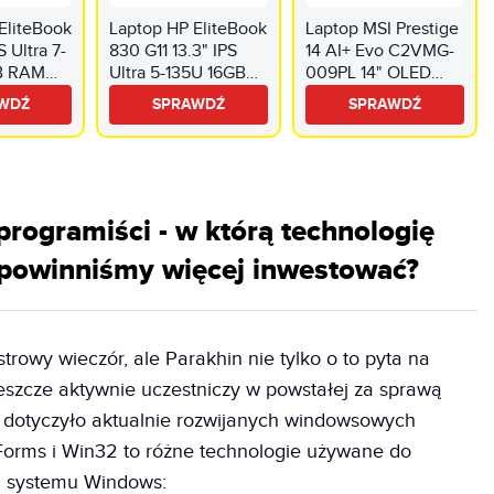
EliteBook
Laptop HP EliteBook
Laptop MSI Prestige
S Ultra 7-
830 G11 13.3" IPS
14 AI+ Evo C2VMG-
B RAM
Ultra 5-135U 16GB
009PL 14" OLED
ndows 11
RAM 512GB SSD
Ultra 7-258V 32GB
WDŹ
SPRAWDŹ
SPRAWDŹ
l,
Windows 11
RAM 1TB SSD
Professional,
Windows 11 Home +
Funkcje AI
Karta zniżkowa
G2A, Funkcje AI
programiści - w którą technologię
 powinniśmy więcej inwestować?
trowy wieczór, ale Parakhin nie tylko o to pyta na
 jeszcze aktywnie uczestniczy w powstałej za sprawą
ań dotyczyło aktualnie rozwijanych windowsowych
orms i Win32 to różne technologie używane do
la systemu Windows: