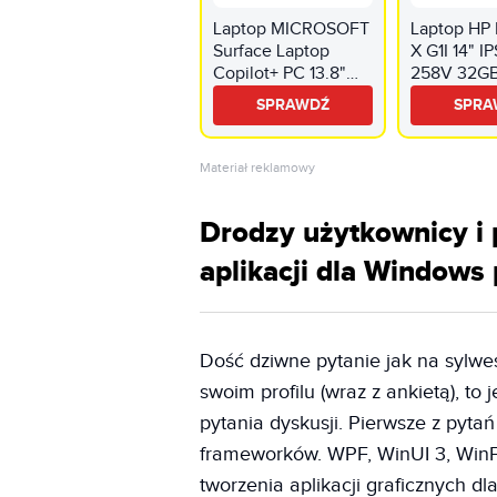
Laptop MICROSOFT
Laptop HP 
Surface Laptop
X G1I 14" IP
Copilot+ PC 13.8"
258V 32G
Snapdragon X Elite
1TB SSD Wi
SPRAWDŹ
SPRA
16GB RAM 512GB
Professiona
SSD Windows 11
Funkcje AI
Home, Funkcje AI
Materiał reklamowy
Drodzy użytkownicy i 
aplikacji dla Windows
Dość dziwne pytanie jak na sylwes
swoim profilu (wraz z ankietą), to
pytania dyskusji. Pierwsze z pyt
frameworków. WPF, WinUI 3, WinF
tworzenia aplikacji graficznych d