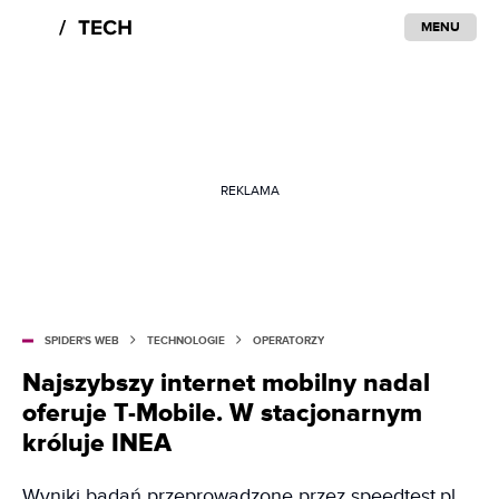
MENU
REKLAMA
SPIDER'S WEB
TECHNOLOGIE
OPERATORZY
Najszybszy internet mobilny nadal
oferuje T-Mobile. W stacjonarnym
króluje INEA
Wyniki badań przeprowadzone przez speedtest.pl