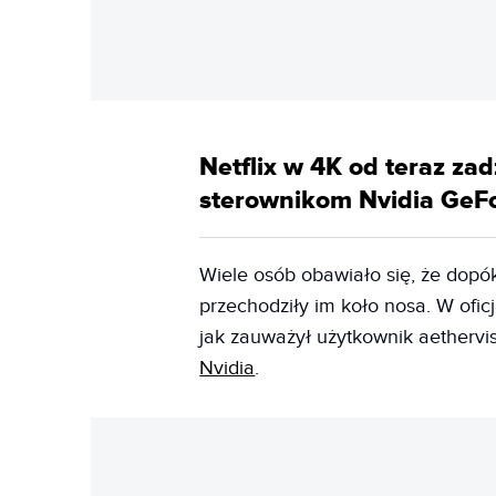
Netflix w 4K od teraz za
sterownikom Nvidia GeF
Wiele osób obawiało się, że dopó
przechodziły im koło nosa. W ofic
jak zauważył użytkownik aethervi
Nvidia
.