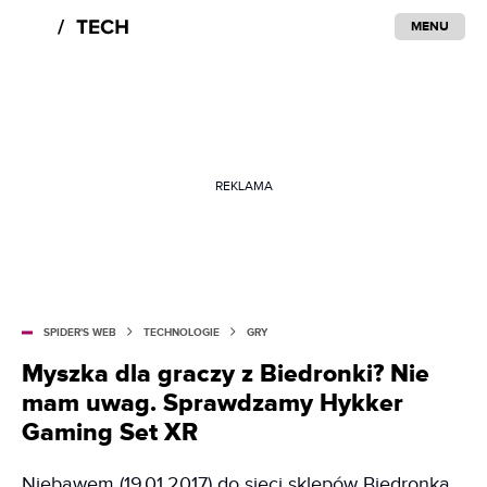
MENU
REKLAMA
SPIDER'S WEB
TECHNOLOGIE
GRY
Myszka dla graczy z Biedronki? Nie
mam uwag. Sprawdzamy Hykker
Gaming Set XR
Niebawem (19.01.2017) do sieci sklepów Biedronka