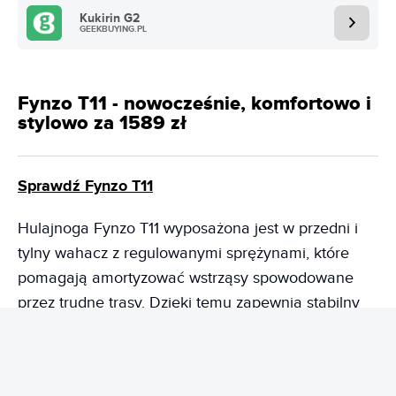
Kukirin G2
GEEKBUYING.PL
Fynzo T11 - nowocześnie, komfortowo i
stylowo za 1589 zł
Sprawdź Fynzo T11
Hulajnoga Fynzo T11 wyposażona jest w przedni i
tylny wahacz z regulowanymi sprężynami, które
pomagają amortyzować wstrząsy spowodowane
przez trudne trasy. Dzięki temu zapewnia stabilny
kontakt z podłożem, niezależnie od typu trasy, którą
pokonujemy. Silnik ma moc szczytową 1100 W i
moment obrotowy na poziomie 26 Nm. Domyślna