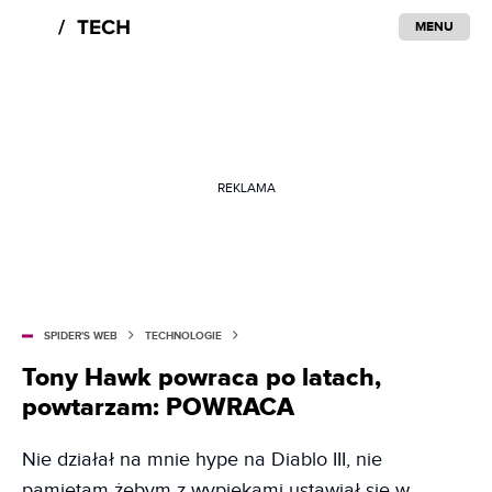
MENU
REKLAMA
SPIDER'S WEB
TECHNOLOGIE
Tony Hawk powraca po latach,
powtarzam: POWRACA
Nie działał na mnie hype na Diablo III, nie
pamiętam żebym z wypiekami ustawiał się w