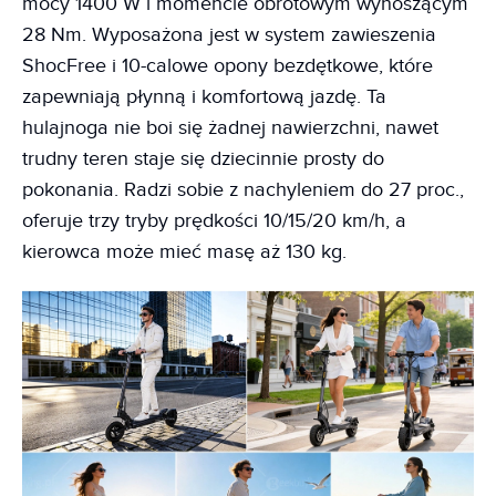
mocy 1400 W i momencie obrotowym wynoszącym
28 Nm. Wyposażona jest w system zawieszenia
ShocFree i 10-calowe opony bezdętkowe, które
zapewniają płynną i komfortową jazdę. Ta
hulajnoga nie boi się żadnej nawierzchni, nawet
trudny teren staje się dziecinnie prosty do
pokonania. Radzi sobie z nachyleniem do 27 proc.,
oferuje trzy tryby prędkości 10/15/20 km/h, a
kierowca może mieć masę aż 130 kg.