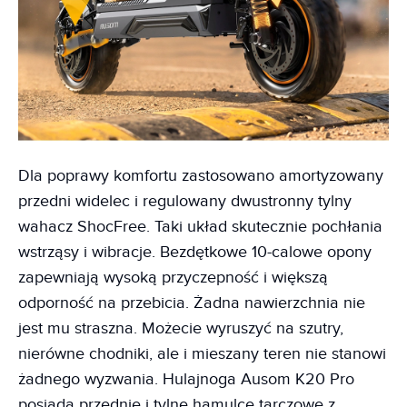
Dla poprawy komfortu zastosowano amortyzowany
przedni widelec i regulowany dwustronny tylny
wahacz ShocFree. Taki układ skutecznie pochłania
wstrząsy i wibracje. Bezdętkowe 10-calowe opony
zapewniają wysoką przyczepność i większą
odporność na przebicia. Żadna nawierzchnia nie
jest mu straszna. Możecie wyruszyć na szutry,
nierówne chodniki, ale i mieszany teren nie stanowi
żadnego wyzwania. Hulajnoga Ausom K20 Pro
posiada przednie i tylne hamulce tarczowe z