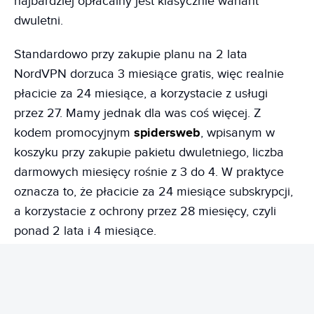
najbardziej opłacalny jest klasycznie wariant
dwuletni.
Standardowo przy zakupie planu na 2 lata
NordVPN dorzuca 3 miesiące gratis, więc realnie
płacicie za 24 miesiące, a korzystacie z usługi
przez 27. Mamy jednak dla was coś więcej. Z
kodem promocyjnym
spidersweb
, wpisanym w
koszyku przy zakupie pakietu dwuletniego, liczba
darmowych miesięcy rośnie z 3 do 4. W praktyce
oznacza to, że płacicie za 24 miesiące subskrypcji,
a korzystacie z ochrony przez 28 miesięcy, czyli
ponad 2 lata i 4 miesiące.
Cena pakietu Complete w przeliczeniu na miesiąc
wynosi wówczas ok. 16 zł.