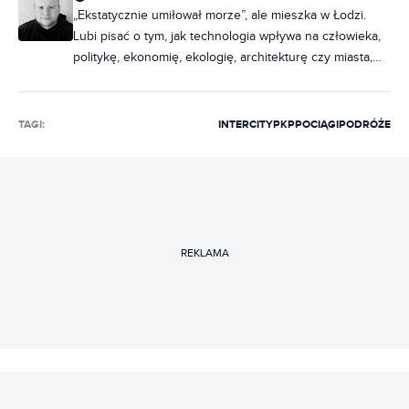
„Ekstatycznie umiłował morze”, ale mieszka w Łodzi.
Lubi pisać o tym, jak technologia wpływa na człowieka,
politykę, ekonomię, ekologię, architekturę czy miasta,
zastanawiając się przy tym, czy dzięki niej możemy żyć
jeśli nie lepiej, to chociaż inaczej. Gra też na Nintendo
Switch, a zamiast Xboksa i PlayStation woli Stadię i
TAGI:
INTERCITY
PKP
POCIĄGI
PODRÓŻE
GeForce Now, bo granie w chmurze to przyszłość.
REKLAMA