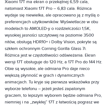
Xiaomi 17T ma ekran o przekątnej 6,59 cala,
natomiast Xiaomi 17T Pro – 6,83 cala. Różnica
wydaje się niewielka, ale opracowano ją z myślą o
preferencjach użytkowników. Wyświetlacze w obu
modelach to AMOLED-y o rozdzielczości 1,5K,
wysokiej jasności szczytowej na poziomie 3500
nitów, obsługą HDR10+ i Dolby Vision, pokryte są
szkłem ochronnym Corning Gorilla Glass 7i.
Różnica jest w częstotliwości odświeżania. Ekran
wersji 17T obsługuje do 120 Hz, a 17T Pro do 144 Hz.
Obie są wysokie, ale odmiana Pro daje nieco
większą płynność w grach i dynamicznych
animacjach. Tu kryje się pierwsza wskazówka przy
wyborze telefonu – jeżeli jesteś zapalonym
graczem, to lepszym wyborem będzie odmiana Pro,
niemniej i na „zwykłej” 17T z łatwością pograsz we