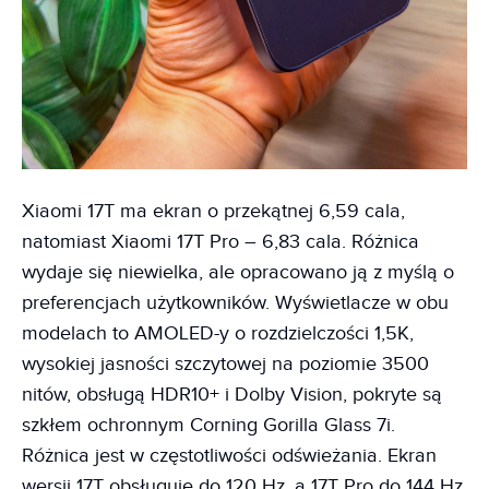
Xiaomi 17T ma ekran o przekątnej 6,59 cala,
natomiast Xiaomi 17T Pro – 6,83 cala. Różnica
wydaje się niewielka, ale opracowano ją z myślą o
preferencjach użytkowników. Wyświetlacze w obu
modelach to AMOLED-y o rozdzielczości 1,5K,
wysokiej jasności szczytowej na poziomie 3500
nitów, obsługą HDR10+ i Dolby Vision, pokryte są
szkłem ochronnym Corning Gorilla Glass 7i.
Różnica jest w częstotliwości odświeżania. Ekran
wersji 17T obsługuje do 120 Hz, a 17T Pro do 144 Hz.