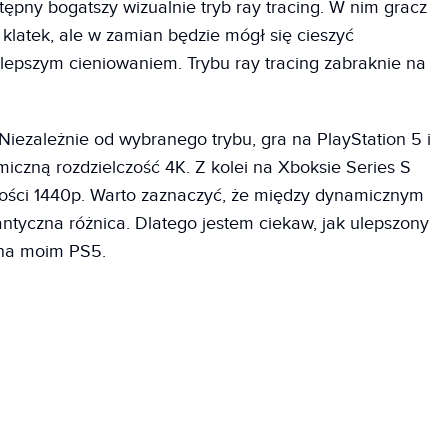
ępny bogatszy wizualnie tryb ray tracing. W nim gracz
klatek, ale w zamian będzie mógł się cieszyć
epszym cieniowaniem. Trybu ray tracing zabraknie na
 Niezależnie od wybranego trybu, gra na PlayStation 5 i
czną rozdzielczość 4K. Z kolei na Xboksie Series S
zości 1440p. Warto zaznaczyć, że między dynamicznym
ntyczna różnica. Dlatego jestem ciekaw, jak ulepszony
na moim PS5.