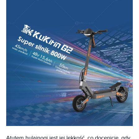
Atutem hulajnogi jest jej lekkość, co docenicie, gdy