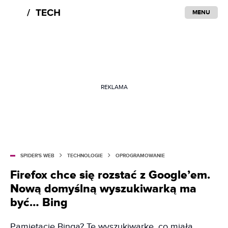
MENU
REKLAMA
SPIDER'S WEB
TECHNOLOGIE
OPROGRAMOWANIE
Firefox chce się rozstać z Google’em.
Nową domyślną wyszukiwarką ma
być… Bing
Pamiętacie Binga? Tę wyszukiwarkę, co miała