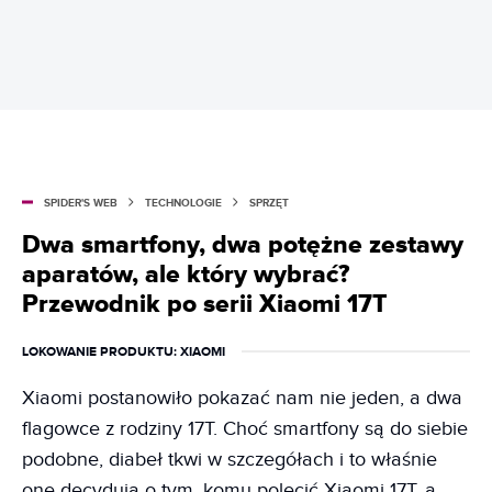
SPIDER'S WEB
TECHNOLOGIE
SPRZĘT
Dwa smartfony, dwa potężne zestawy
aparatów, ale który wybrać?
Przewodnik po serii Xiaomi 17T
LOKOWANIE PRODUKTU
: XIAOMI
Xiaomi postanowiło pokazać nam nie jeden, a dwa
flagowce z rodziny 17T. Choć smartfony są do siebie
podobne, diabeł tkwi w szczegółach i to właśnie
one decydują o tym, komu polecić Xiaomi 17T, a