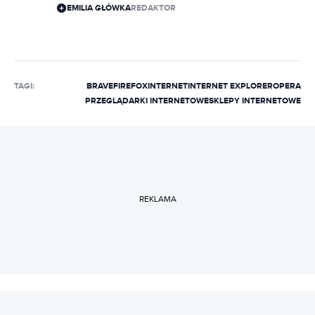
EMILIA GŁÓWKA
REDAKTOR
TAGI:
BRAVE
FIREFOX
INTERNET
INTERNET EXPLORER
OPERA
PRZEGLĄDARKI INTERNETOWE
SKLEPY INTERNETOWE
REKLAMA