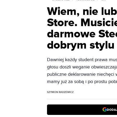
Wiem, nie lu
Store. Music
darmowe Stee
dobrym stylu
Dawniej każdy student prawa musi
głosu doszli weganie obwieszczają
publiczne deklarowanie niechęci 
mamy już za sobą i po prostu pob
SZYMON RADZEWICZ
DODAJ