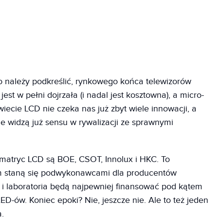
o należy podkreślić, rynkowego końca telewizorów
st w pełni dojrzała (i nadal jest kosztowna), a micro-
iecie LCD nie czeka nas już zbyt wiele innowacji, a
e widzą już sensu w rywalizacji ze sprawnymi
matryc LCD są BOE, CSOT, Innolux i HKC. To
rm staną się podwykonawcami dla producentów
i i laboratoria będą najpewniej finansować pod kątem
-ów. Koniec epoki? Nie, jeszcze nie. Ale to też jeden
a.