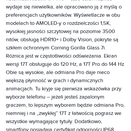
wydaje się niewielka, ale opracowano ją z myślą o
preferencjach użytkowników. Wyświetlacze w obu
modelach to AMOLED-y o rozdzielczości 1,5K,
wysokiej jasności szczytowej na poziomie 3500
nitów, obsługą HDR10+ i Dolby Vision, pokryte są
szkłem ochronnym Corning Gorilla Glass 7i.
Różnica jest w częstotliwości odświeżania. Ekran
wersji 17T obsługuje do 120 Hz, a 17T Pro do 144 Hz.
Obie są wysokie, ale odmiana Pro daje nieco
większą płynność w grach i dynamicznych
animacjach. Tu kryje się pierwsza wskazówka przy
wyborze telefonu – jeżeli jesteś zapalonym
graczem, to lepszym wyborem będzie odmiana Pro,
niemniej i na „zwykłej” 17T z łatwością pograsz we
wszystkie wymagające tytuły. Dodatkowo,
smartfony posiadają certyfikat odporności IP68,