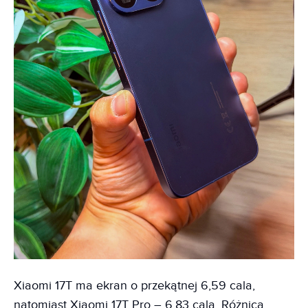
Xiaomi 17T ma ekran o przekątnej 6,59 cala,
natomiast Xiaomi 17T Pro – 6,83 cala. Różnica