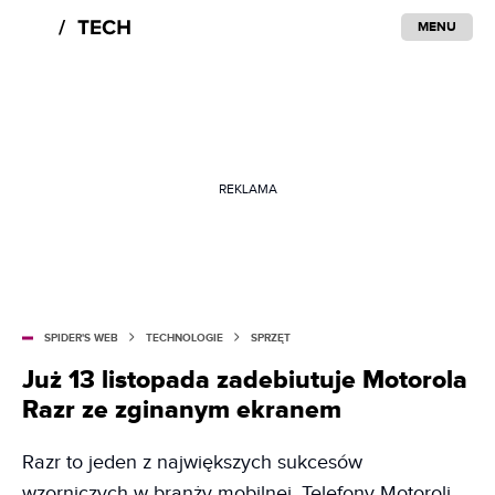
MENU
REKLAMA
SPIDER'S WEB
TECHNOLOGIE
SPRZĘT
Już 13 listopada zadebiutuje Motorola
Razr ze zginanym ekranem
Razr to jeden z największych sukcesów
wzorniczych w branży mobilnej. Telefony Motoroli