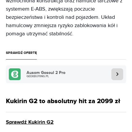
wzmocniona konstrukcja oraz hamulce tarczowe z
systemem E-ABS, zwiększają poczucie
bezpieczeństwa i kontroli nad pojazdem. Układ
hamulcowy zmniejsza ryzyko zablokowania kół i
pomaga utrzymać stabilność.
SPRAWDŹ OFERTĘ
Ausom Gosoul 2 Pro
GEEKBUYING.PL
Kukirin G2 to absolutny hit za 2099 zł
Sprawdź Kukirin G2