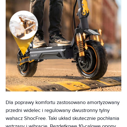
Dla poprawy komfortu zastosowano amortyzowany
przedni widelec i regulowany dwustronny tylny
wahacz ShocFree. Taki układ skutecznie pochłania
wstrząsy i wibracje. Bezdętkowe 10-calowe opony