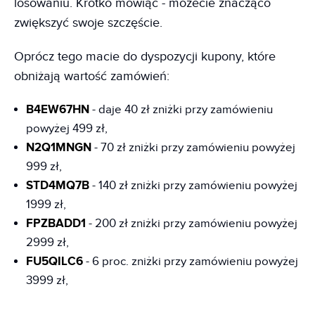
losowaniu. Krótko mówiąc - możecie znacząco
zwiększyć swoje szczęście.
Oprócz tego macie do dyspozycji kupony, które
obniżają wartość zamówień:
B4EW67HN
- daje 40 zł zniżki przy zamówieniu
powyżej 499 zł,
N2Q1MNGN
- 70 zł zniżki przy zamówieniu powyżej
999 zł,
STD4MQ7B
- 140 zł zniżki przy zamówieniu powyżej
1999 zł,
FPZBADD1
- 200 zł zniżki przy zamówieniu powyżej
2999 zł,
FU5QILC6
- 6 proc. zniżki przy zamówieniu powyżej
3999 zł,