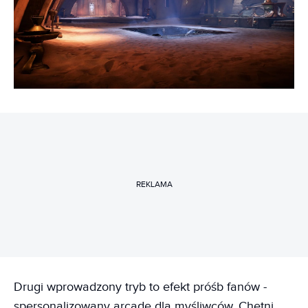
REKLAMA
Drugi wprowadzony tryb to efekt próśb fanów -
spersonalizowany arcade dla myśliwców. Chętni