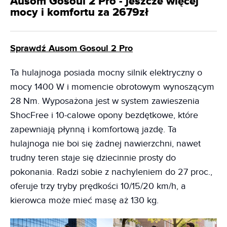
Ausom Gosoul 2 Pro - jeszcze więcej
mocy i komfortu za 2679zł
Sprawdź Ausom Gosoul 2 Pro
Ta hulajnoga posiada mocny silnik elektryczny o
mocy 1400 W i momencie obrotowym wynoszącym
28 Nm. Wyposażona jest w system zawieszenia
ShocFree i 10-calowe opony bezdętkowe, które
zapewniają płynną i komfortową jazdę. Ta
hulajnoga nie boi się żadnej nawierzchni, nawet
trudny teren staje się dziecinnie prosty do
pokonania. Radzi sobie z nachyleniem do 27 proc.,
oferuje trzy tryby prędkości 10/15/20 km/h, a
kierowca może mieć masę aż 130 kg.