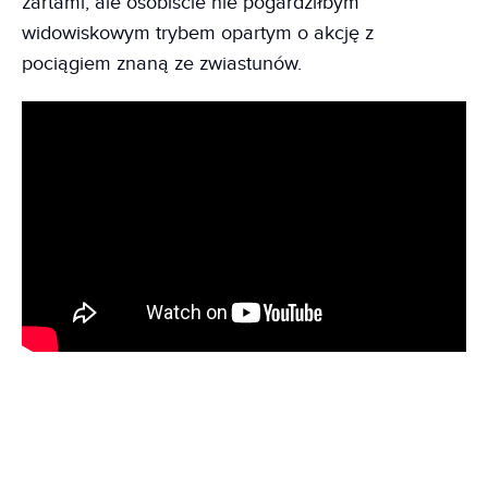
żartami, ale osobiście nie pogardziłbym
widowiskowym trybem opartym o akcję z
pociągiem znaną ze zwiastunów.