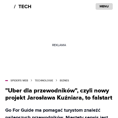
MENU
REKLAMA
SPIDER'S WEB
TECHNOLOGIE
BIZNES
"Uber dla przewodników", czyli nowy
projekt Jarosława Kuźniara, to falstart
Go For Guide ma pomagać turystom znaleźć
najlepszych przewodników. Niestety serwis jest