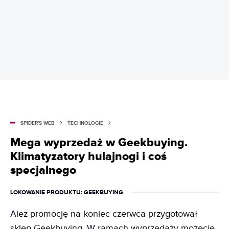
SPIDER'S WEB
TECHNOLOGIE
Mega wyprzedaż w Geekbuying.
Klimatyzatory hulajnogi i coś
specjalnego
LOKOWANIE PRODUKTU
: GEEKBUYING
Ależ promocję na koniec czerwca przygotował
sklep Geekbuying. W ramach wyprzedaży możecie