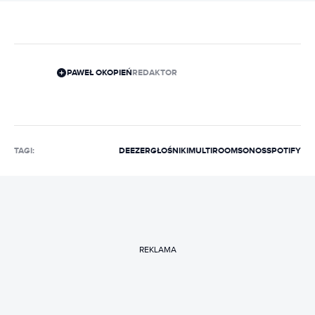
PAWEŁ OKOPIEŃ
REDAKTOR
TAGI:
DEEZER
GŁOŚNIKI
MULTIROOM
SONOS
SPOTIFY
REKLAMA