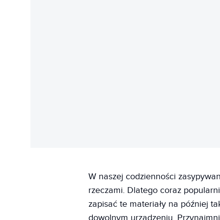
W naszej codzienności zasypywani 
rzeczami. Dlatego coraz popularn
zapisać te materiały na później t
dowolnym urządzeniu. Przynajmnie