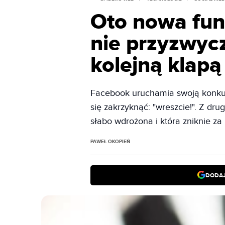
Oto nowa fun
nie przyzwycz
kolejną klap
Facebook uruchamia swoją konku
się zakrzyknąć: "wreszcie!". Z drug
słabo wdrożona i która zniknie za
PAWEŁ OKOPIEŃ
DODAJ