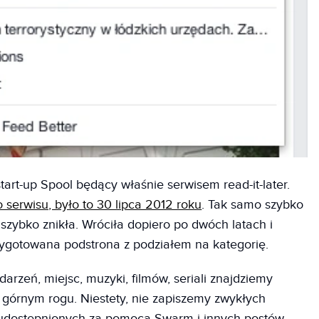
art-up Spool będący właśnie serwisem read-it-later.
 serwisu, było to 30 lipca 2012 roku
. Tak samo szybko
 szybko znikła. Wróciła dopiero po dwóch latach i
zygotowana podstrona z podziałem na kategorię.
arzeń, miejsc, muzyki, filmów, seriali znajdziemy
 górnym rogu. Niestety, nie zapiszemy zwykłych
c udostępnionych za pomocą Swarm i innych postów