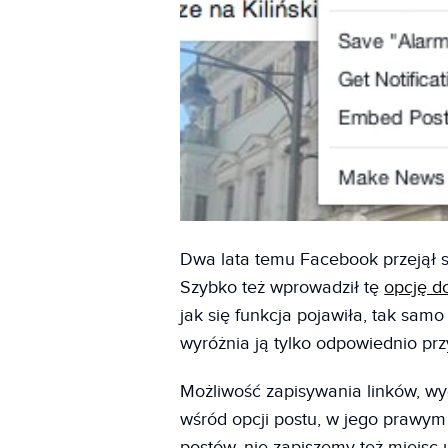
Dwa lata temu Facebook przejął st
Szybko też wprowadził tę
opcję do
jak się funkcja pojawiła, tak samo
wyróżnia ją tylko odpowiednio pr
Możliwość zapisywania linków, wyd
wśród opcji postu, w jego prawym
postów, nie zapiszemy też miejs