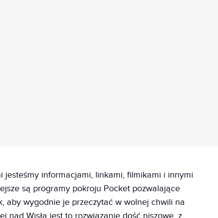
REKLAMA
jesteśmy informacjami, linkami, filmikami i innymi
iejsze są programy pokroju Pocket pozwalające
ak, aby wygodnie je przeczytać w wolnej chwili na
j nad Wisłą jest to rozwiązanie dość niszowe, z