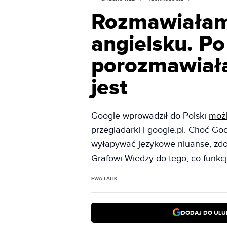
Rozmawiałam
angielsku. Po
porozmawiałam
jest
Google wprowadził do Polski
możl
przeglądarki i google.pl. Choć Goo
wyłapywać językowe niuanse, zdob
Grafowi Wiedzy do tego, co funkcjo
EWA LALIK
DODAJ DO ULU